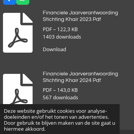
F
W
a
h
c
a
Financiele Jaarverantwoording
e
t
Stichting Khair 2023 Pdf
b
s
PDF – 122,3 KB
o
A
o
p
1403 downloads
k
p
Download
Financiele Jaarverantwoording
Stichting Khair 2024 Pdf
PDF – 143,0 KB
567 downloads
Download
Deze website gebruikt cookies voor analyse-
doeleinden en/of het tonen van advertenties.
© 2023 - 2026 Khair
Door gebruik te blijven maken van de site gaat u
hiermee akkoord.